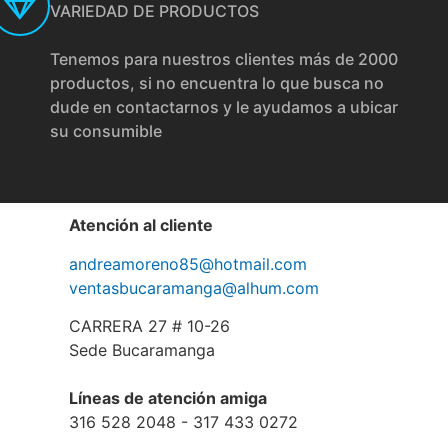
VARIEDAD DE PRODUCTOS
Tenemos para nuestros clientes más de 2000
productos, si no encuentra lo que busca no
dude en contactarnos y le ayudamos a ubicar
su consumible
Atención al cliente
andreamoreno85@hotmail.com
ventasbucaramanga@alhum.com
CARRERA 27 # 10-26
Sede Bucaramanga
Líneas de atención amiga
316 528 2048 - 317 433 0272