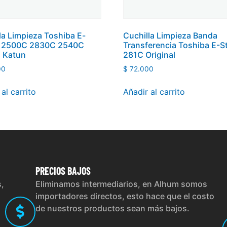
la Limpieza Toshiba E-
Cuchilla Limpieza Banda
o 2500C 2830C 2540C
Transferencia Toshiba E-S
 Katun
281C Original
00
$
72.000
al carrito
Añadir al carrito
PRECIOS
BAJOS
s,
Eliminamos intermediarios, en Alhum somos
importadores directos, esto hace que el costo
de nuestros productos sean más bajos.