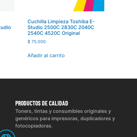
Cuchilla Limpieza Toshiba E-
tudio
Studio 2500C 2830C 2040C
2540C 4520C Original
$
75.000
Añadir al carrito
PRODUCTOS
DE CALIDAD
Toners, tintas y consumibles originales y
genéricos para impresoras, duplicadores y
fotocopiadoras.