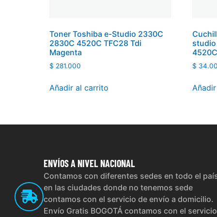
Toner Toshiba e-Studio 2330C
Cuchil
2830C 4520C TFC28 Tdi
studi
Magenta
4520C
$
281.000
$
34.0
Añadir al carrito
Añadir 
ENVÍOS
A NIVEL NACIONAL
Contamos con diferentes sedes en todo el paí
en las ciudades donde no tenemos sede
contamos con el servicio de envío a domicilio.
Envío Gratis BOGOTÁ contamos con el servicio