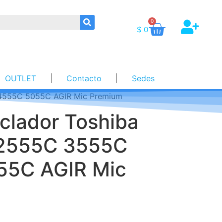
0
$
0
OUTLET
Contacto
Sedes
4555C 5055C AGIR Mic Premium
clador Toshiba
2555C 3555C
55C AGIR Mic