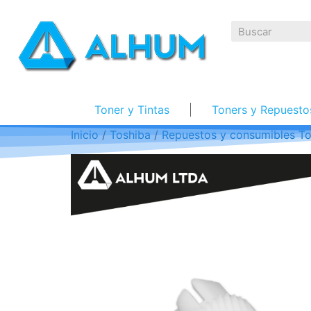
Toner y Tintas
Toners y Repuesto
Inicio
/
Toshiba
/
Repuestos y consumibles To