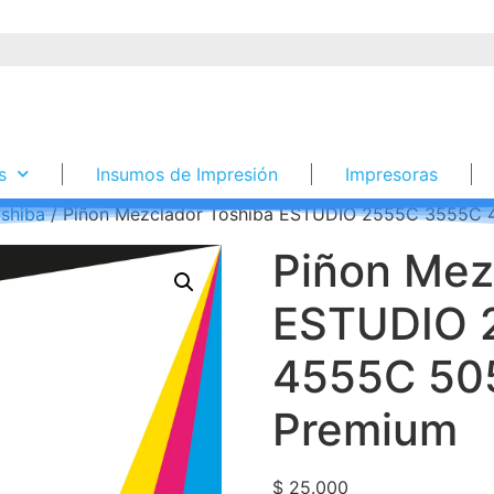
s
Insumos de Impresión
Impresoras
shiba
/ Piñon Mezclador Toshiba ESTUDIO 2555C 3555C 
Piñon Mez
ESTUDIO 
4555C 50
Premium
$
25.000