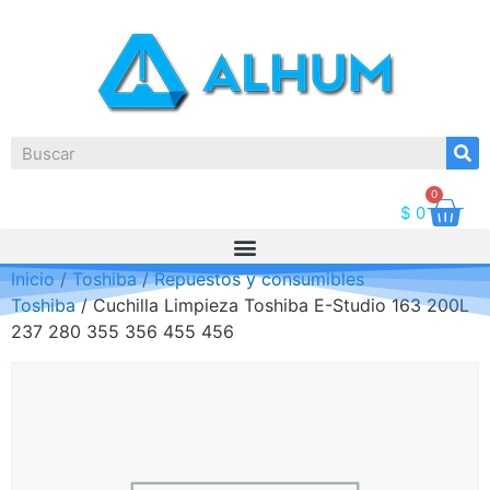
0
$
0
Inicio
/
Toshiba
/
Repuestos y consumibles
Toshiba
/ Cuchilla Limpieza Toshiba E-Studio 163 200L
237 280 355 356 455 456