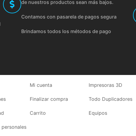
de nuestros productos sean más bajos.
Contamos con pasarela de pagos segura
l
Brindamos todos los métodos de pago
Mi cuenta
Impresoras 3D
nes
Finalizar compra
Todo Duplicadores
ad
Carrito
Equipos
 personales