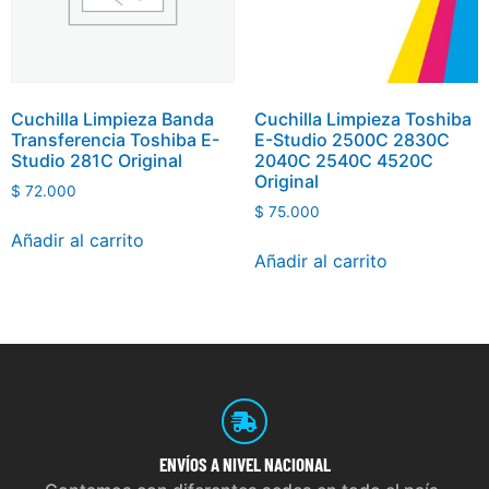
Cuchilla Limpieza Banda
Cuchilla Limpieza Toshiba
Transferencia Toshiba E-
E-Studio 2500C 2830C
Studio 281C Original
2040C 2540C 4520C
Original
$
72.000
$
75.000
Añadir al carrito
Añadir al carrito
ENVÍOS
A NIVEL NACIONAL