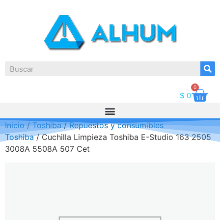
0
$
0
Inicio
/
Toshiba
/
Repuestos y consumibles
Toshiba
/ Cuchilla Limpieza Toshiba E-Studio 163 2505
3008A 5508A 507 Cet