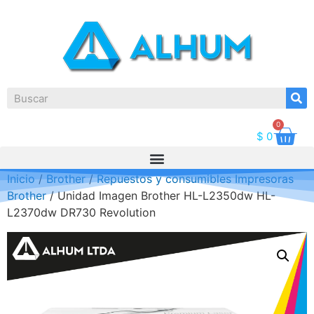
0
$
0
Inicio
/
Brother
/
Repuestos y consumibles Impresoras
Brother
/ Unidad Imagen Brother HL-L2350dw HL-
L2370dw DR730 Revolution