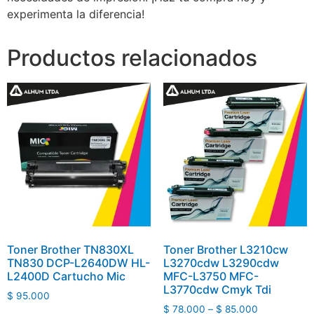
experimenta la diferencia!
Productos relacionados
Toner Brother TN830XL
Toner Brother L3210cw
TN830 DCP-L2640DW HL-
L3270cdw L3290cdw
L2400D Cartucho Mic
MFC-L3750 MFC-
L3770cdw Cmyk Tdi
$
95.000
$
78.000
–
$
85.000