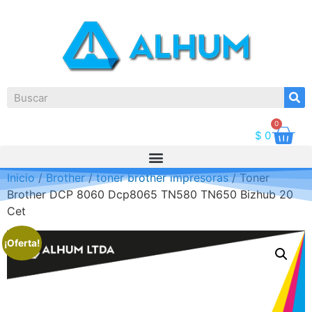
0
$
0
Inicio
/
Brother
/
toner brother impresoras
/ Toner
Brother DCP 8060 Dcp8065 TN580 TN650 Bizhub 20
Cet
¡Oferta!