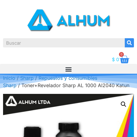
0
$
0
Inicio
/
Sharp
/
Repuestos y consumibles
Sharp
/ Toner+Revelador Sharp AL 1000 Al2040 Katun