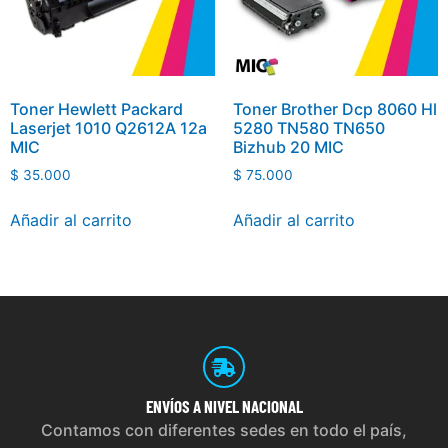
Toner Hewlett Packard
Toner Brother Dcp 8060 Hl
Laserjet 1010 Q2612A 12a
5280 TN580 TN650
MIC
Bizhub 20 MIC
$
35.000
$
75.000
Añadir al carrito
Añadir al carrito
ENVÍOS
A NIVEL NACIONAL
Contamos con diferentes sedes en todo el país,