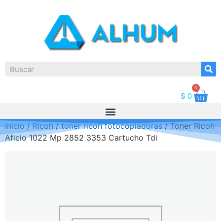
0
$
0
Inicio
/
Ricoh
/
toner ricoh fotocopiadoras
/ Toner Ricoh
Aficio 1022 Mp 2852 3353 Cartucho Tdi