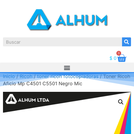
0
$
0
Inicio
/
Ricoh
/
toner ricoh fotocopiadoras
/ Toner Ricoh
Aficio Mp C4501 C5501 Negro Mic