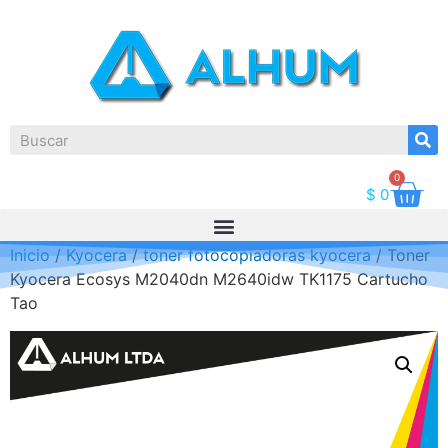
0
$
0
Inicio
/
Kyocera
/
toner fotocopiadoras kyocera
/ Toner
Kyocera Ecosys M2040dn M2640idw TK1175 Cartucho
Tao