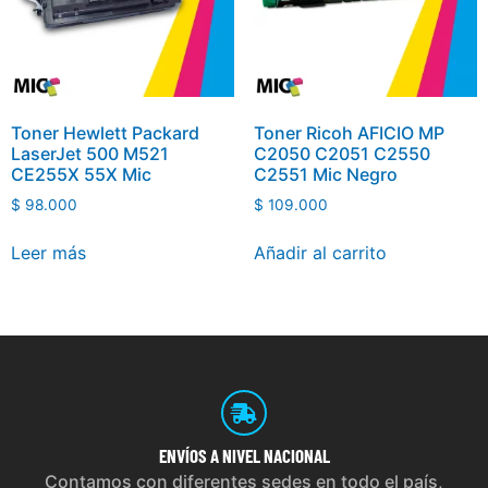
Toner Hewlett Packard
Toner Ricoh AFICIO MP
LaserJet 500 M521
C2050 C2051 C2550
CE255X 55X Mic
C2551 Mic Negro
$
98.000
$
109.000
Leer más
Añadir al carrito
ENVÍOS
A NIVEL NACIONAL
Contamos con diferentes sedes en todo el país,