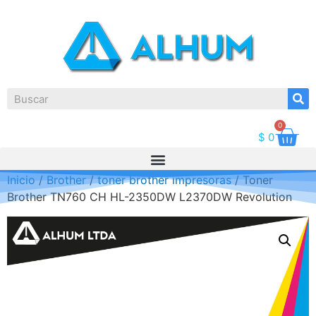
0
$
0
Inicio
/
Brother
/
toner brother impresoras
/ Toner
Brother TN760 CH HL-2350DW L2370DW Revolution