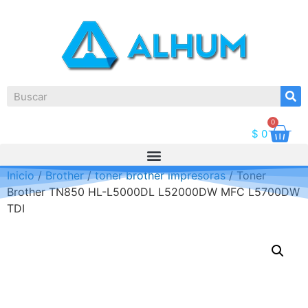
0
$
0
Inicio
/
Brother
/
toner brother impresoras
/ Toner
Brother TN850 HL-L5000DL L52000DW MFC L5700DW
TDI