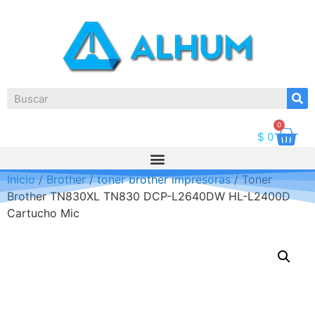
0
$
0
Inicio
/
Brother
/
toner brother impresoras
/ Toner
Brother TN830XL TN830 DCP-L2640DW HL-L2400D
Cartucho Mic