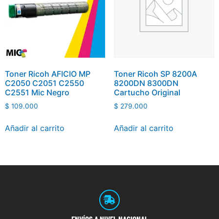
Toner Ricoh AFICIO MP
Toner Ricoh SP 8200A
C2050 C2051 C2550
8200DN 8300DN
C2551 Mic Negro
Cartucho Original
$
109.000
$
279.000
Añadir al carrito
Añadir al carrito
ENVÍOS
A NIVEL NACIONAL