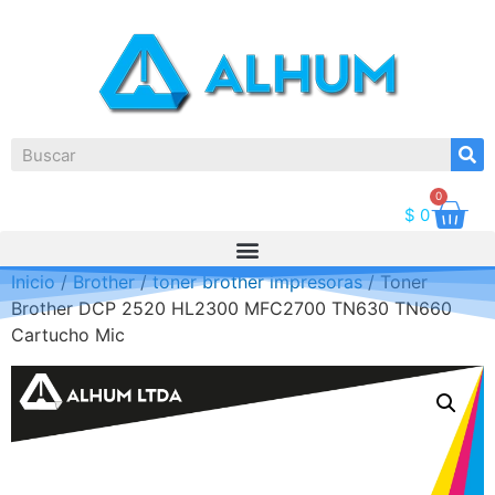
0
$
0
Inicio
/
Brother
/
toner brother impresoras
/ Toner
Brother DCP 2520 HL2300 MFC2700 TN630 TN660
Cartucho Mic