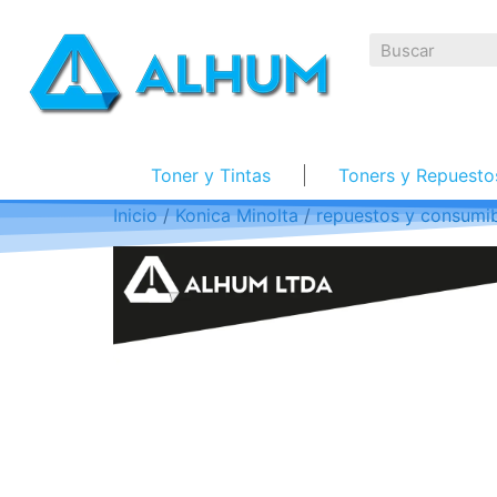
Toner y Tintas
Toners y Repuesto
Inicio
/
Konica Minolta
/
repuestos y consumib