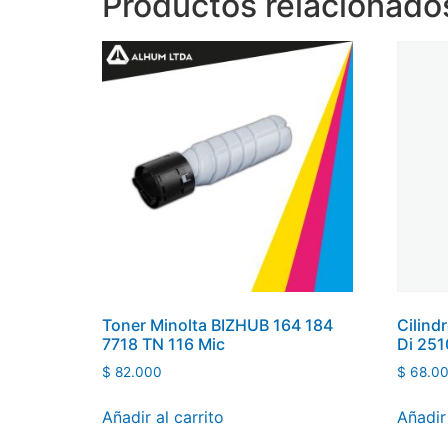
Productos relacionado
Toner Minolta BIZHUB 164 184
Cilind
7718 TN 116 Mic
Di 251
$
82.000
$
68.0
Añadir al carrito
Añadir 