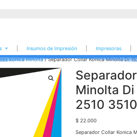
s
Insumos de Impresión
Impresoras
les konica minolta
/ Separador Collar Konica Minolta Di 15
Separador 
Minolta Di
2510 3510 
$
22.000
Separador Collar Konica M