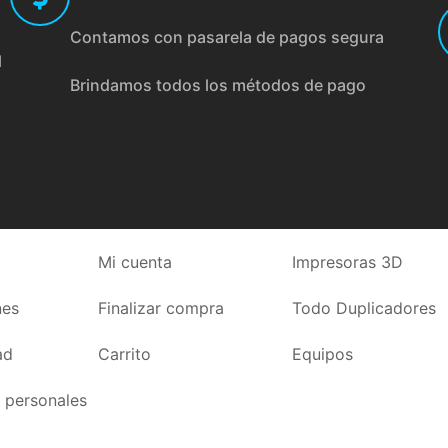
Contamos con pasarela de pagos segura
l
Brindamos todos los métodos de pago
Mi cuenta
Impresoras 3D
nes
Finalizar compra
Todo Duplicadores
ad
Carrito
Equipos
 personales