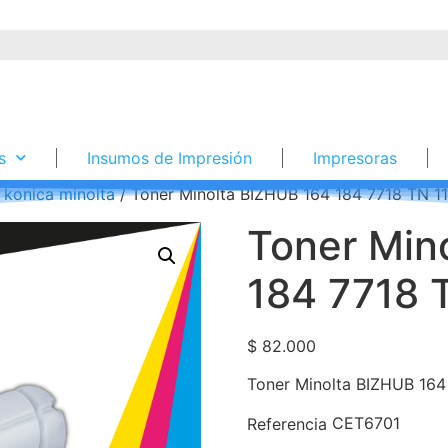
s
Insumos de Impresión
Impresoras
 konica minolta
/ Toner Minolta BIZHUB 164 184 7718 TN 1
Toner Min
184 7718 
$
82.000
Toner Minolta BIZHUB 164
CET6701
Referencia