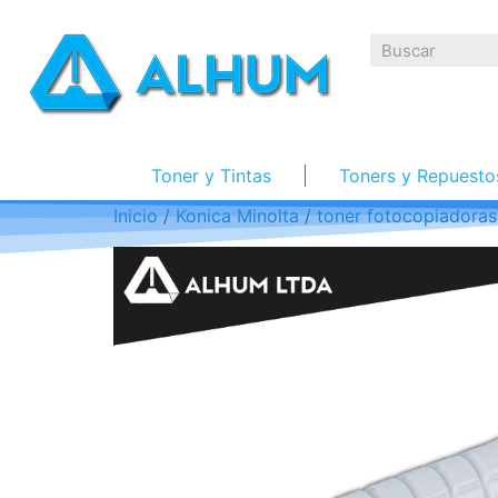
Toner y Tintas
Toners y Repuesto
Inicio
/
Konica Minolta
/
toner fotocopiadoras