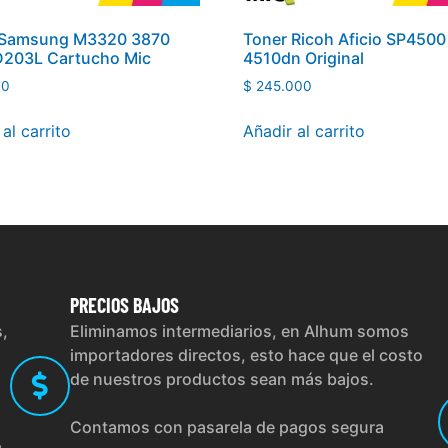
 Samsung M3320 3870
Toner Ricoh Aficio SP450
D203L Cartucho Mic
4510dn Original
00
$
245.000
al carrito
Añadir al carrito
PRECIOS
BAJOS
s,
Eliminamos intermediarios, en Alhum somos
importadores directos, esto hace que el costo
de nuestros productos sean más bajos.
Contamos con pasarela de pagos segura