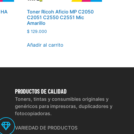
0 HA
Toner Ricoh Aficio MP C2050
C2051 C2550 C2551 Mic
Amarillo
$
129.000
Añadir al carrito
PRODUCTOS
DE CALIDAD
Toners, tintas y consumibles originales y
genéricos para impresoras, duplicadores y
fotocopiadoras.
VARIEDAD DE PRODUCTOS