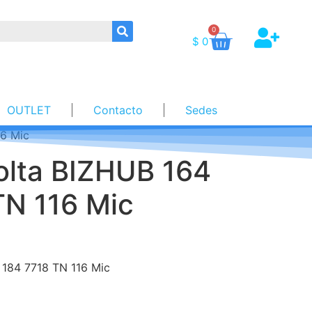
0
$
0
OUTLET
Contacto
Sedes
16 Mic
olta BIZHUB 164
TN 116 Mic
 184 7718 TN 116 Mic