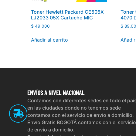
Toner Hewlett Packard CE505X
Toner
LJ2033 05X Cartucho MIC
4070 
$
49.000
$
89.0
Añadir al carrito
Añadir 
ENVÍOS
A NIVEL NACIONAL
Contamos con diferentes sedes en todo el paí
en las ciudades donde no tenemos sede
contamos con el servicio de envío a domicilio.
Envío Gratis BOGOTÁ contamos con el servicio
de envío a domicilio.