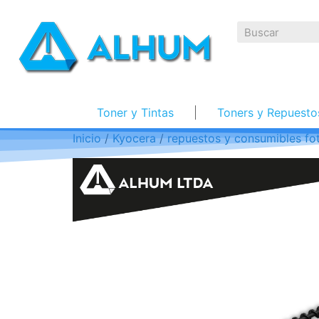
Toner y Tintas
Toners y Repuesto
Inicio
/
Kyocera
/
repuestos y consumibles fo