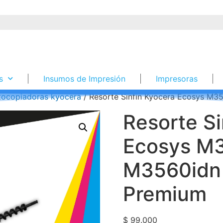
s
Insumos de Impresión
Impresoras
tocopiadoras kyocera
/ Resorte Sinfín Kyocera Ecosys M
Resorte Si
Ecosys M
M3560idn
Premium
$
99.000