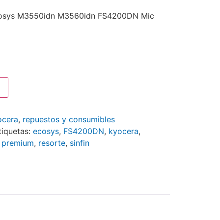
Ecosys M3550idn M3560idn FS4200DN Mic
ocera
,
repuestos y consumibles
tiquetas:
ecosys
,
FS4200DN
,
kyocera
,
 premium
,
resorte
,
sinfin