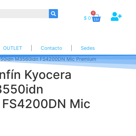
0
$
0
OUTLET
Contacto
Sedes
3550idn M3560idn FS4200DN Mic Premium
nfín Kyocera
3550idn
 FS4200DN Mic