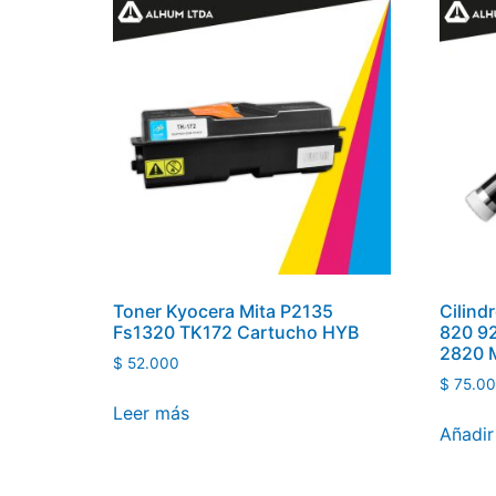
Toner Kyocera Mita P2135
Cilind
Fs1320 TK172 Cartucho HYB
820 9
2820 
$
52.000
$
75.0
Leer más
Añadir 