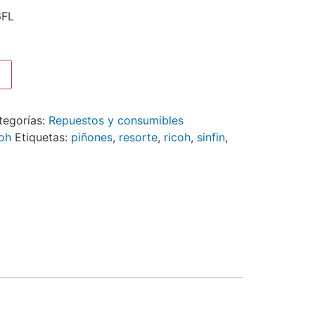
6FL
tegorías:
Repuestos y consumibles
oh
Etiquetas:
piñones
,
resorte
,
ricoh
,
sinfin
,