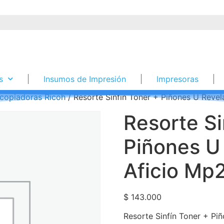
s
Insumos de Impresión
Impresoras
copiadoras Ricoh
/ Resorte Sinfín Toner + Piñones U Reve
Resorte Si
Piñones U
Aficio Mp
$
143.000
Resorte Sinfín Toner + P