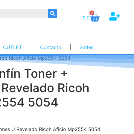
0
$
0
OUTLET
Contacto
Sedes
lado Ricoh Aficio Mp2554 5054
nfín Toner +
 Revelado Ricoh
2554 5054
iñones U Revelado Ricoh Aficio Mp2554 5054