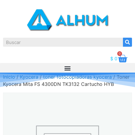
0
$
0
Inicio
/
Kyocera
/
toner fotocopiadoras kyocera
/ Toner
Kyocera Mita FS 4300DN TK3132 Cartucho HYB