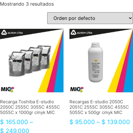
Mostrando 3 resultados
Recarga Toshiba E-studio
Recargas E-studio 2050C
2050C 2555C 3055C 4555C
2051C 2555C 3055C 4555C
5055C x 1000gr cmyk MIC
5055C x 500gr cmyk MIC
$
165.000
–
$
95.000
–
$
139.000
$
249.000