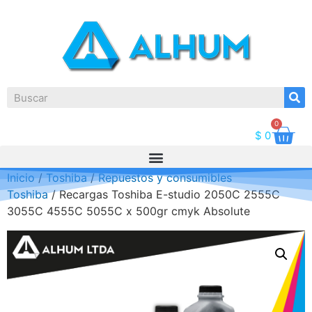
0
$
0
Inicio
/
Toshiba
/
Repuestos y consumibles
Toshiba
/ Recargas Toshiba E-studio 2050C 2555C
3055C 4555C 5055C x 500gr cmyk Absolute