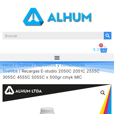
0
$
0
Inicio
/
Toshiba
/
Repuestos y consumibles
Toshiba
/ Recargas E-studio 2050C 2051C 2555C
3055C 4555C 5055C x 500gr cmyk MIC