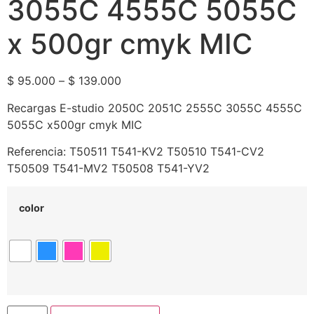
3055C 4555C 5055C
x 500gr cmyk MIC
$
95.000
–
$
139.000
Recargas E-studio 2050C 2051C 2555C 3055C 4555C
5055C x500gr cmyk MIC
Referencia: T50511 T541-KV2 T50510 T541-CV2
T50509 T541-MV2 T50508 T541-YV2
color