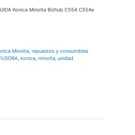
IDA Konica Minolta Bizhub C554 C554e
onica Minolta
,
repuestos y consumibles
FUSORA
,
konica
,
minolta
,
unidad