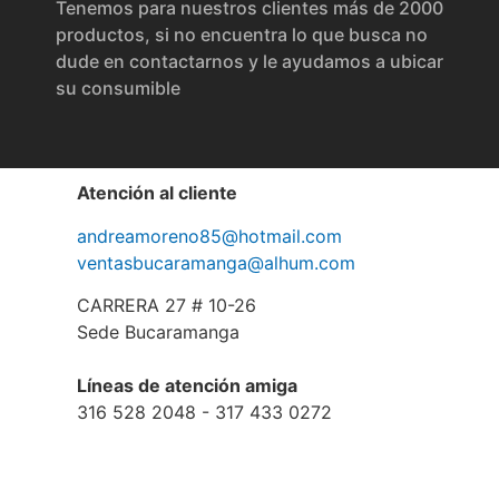
Tenemos para nuestros clientes más de 2000
productos, si no encuentra lo que busca no
dude en contactarnos y le ayudamos a ubicar
su consumible
Atención al cliente
andreamoreno85@hotmail.com
ventasbucaramanga@alhum.com
CARRERA 27 # 10-26
Sede Bucaramanga
Líneas de atención amiga
316 528 2048 - 317 433 0272