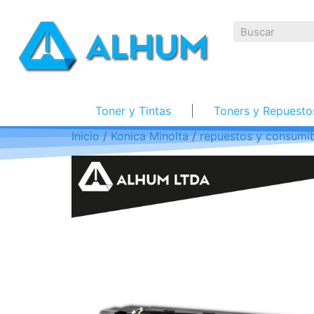
Toner y Tintas
Toners y Repuesto
Inicio
/
Konica Minolta
/
repuestos y consumib