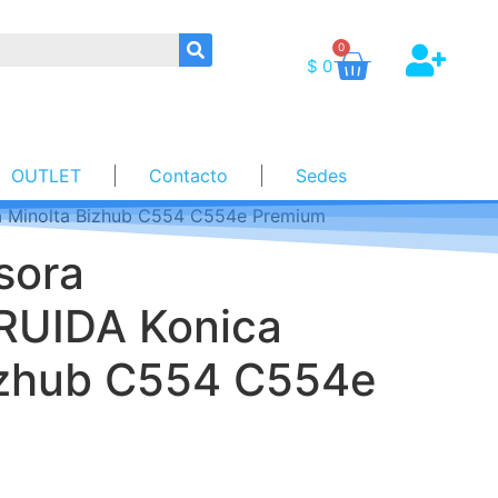
0
$
0
OUTLET
Contacto
Sedes
 Minolta Bizhub C554 C554e Premium
sora
UIDA Konica
izhub C554 C554e