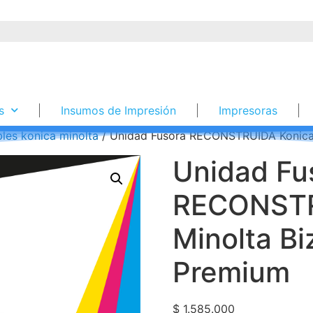
s
Insumos de Impresión
Impresoras
les konica minolta
/ Unidad Fusora RECONSTRUIDA Konica
Unidad Fu
RECONSTR
Minolta B
Premium
$
1.585.000