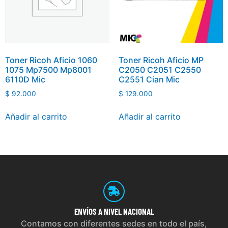
Toner Ricoh Aficio 1060
Toner Ricoh Aficio MP
1075 Mp7500 Mp8001
C2050 C2051 C2550
6110D Mic
C2551 Cian Mic
$
92.000
$
129.000
Añadir al carrito
Añadir al carrito
ENVÍOS
A NIVEL NACIONAL
Contamos con diferentes sedes en todo el país,