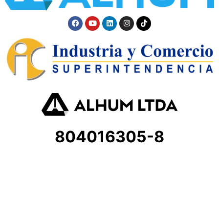
804016305-8
Atención al cliente
andreamoreno85@hotmail.com