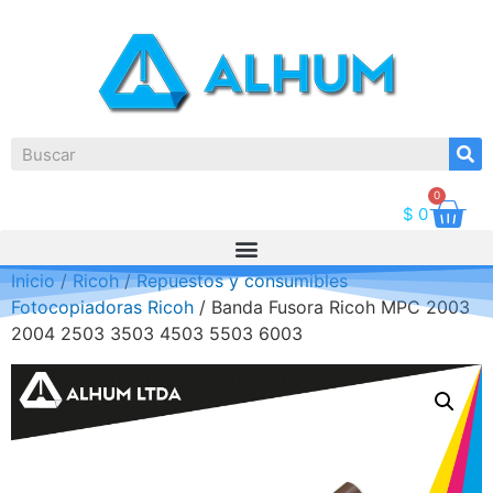
0
$
0
Inicio
/
Ricoh
/
Repuestos y consumibles
Fotocopiadoras Ricoh
/ Banda Fusora Ricoh MPC 2003
2004 2503 3503 4503 5503 6003