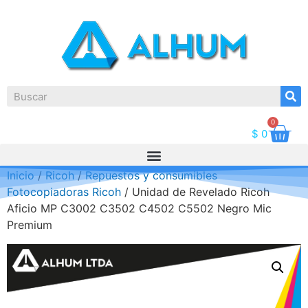
0
$
0
Inicio
/
Ricoh
/
Repuestos y consumibles
Fotocopiadoras Ricoh
/ Unidad de Revelado Ricoh
Aficio MP C3002 C3502 C4502 C5502 Negro Mic
Premium