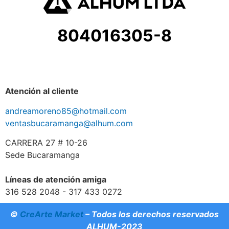
804016305-8
Atención al cliente
andreamoreno85@hotmail.com
ventasbucaramanga@alhum.com
CARRERA 27 # 10-26
Sede Bucaramanga
Líneas de atención amiga
316 528 2048 - 317 433 0272
©
CreArte Market
– Todos los derechos reservados
ALHUM-2023