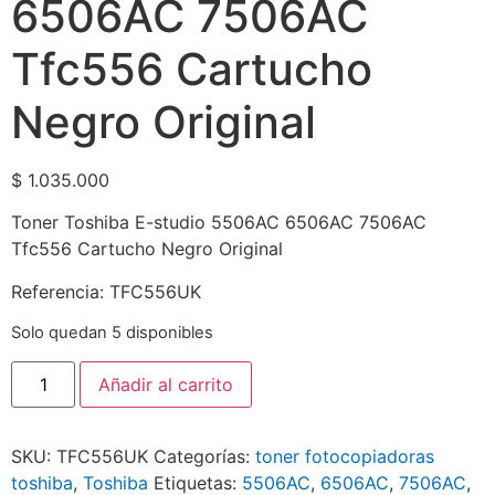
6506AC 7506AC
Tfc556 Cartucho
Negro Original
$
1.035.000
Toner Toshiba E-studio 5506AC 6506AC 7506AC
Tfc556 Cartucho Negro Original
Referencia: TFC556UK
Solo quedan 5 disponibles
Añadir al carrito
SKU:
TFC556UK
Categorías:
toner fotocopiadoras
toshiba
,
Toshiba
Etiquetas:
5506AC
,
6506AC
,
7506AC
,