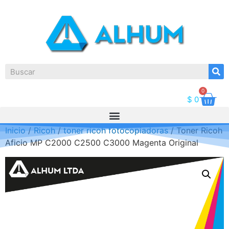
0
$
0
Inicio
/
Ricoh
/
toner ricoh fotocopiadoras
/ Toner Ricoh
Aficio MP C2000 C2500 C3000 Magenta Original