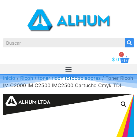
0
$
0
Inicio
/
Ricoh
/
toner ricoh fotocopiadoras
/ Toner Ricoh
IM C2000 IM C2500 IMC2500 Cartucho Cmyk TDI