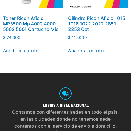
Toner Ricoh Aficio
Cilindro Ricoh Aficio 1015
MP3500 Mp 4002 4000
1018 1022 2022 2851
5002 5001 Cartucho Mic
3353 Cet
$
74.000
$
115.000
Añadir al carrito
Añadir al carrito
ENVÍOS
A NIVEL NACIONAL
Contamos con diferentes sedes en todo el país,
en las ciudades donde no tenemos sede
contamos con el servicio de envío a domicilio.