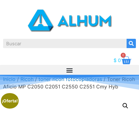
0
$
0
Inicio
/
Ricoh
/
toner ricoh fotocopiadoras
/ Toner Ricoh
Aficio MP C2050 C2051 C2550 C2551 Cmy Hyb
¡Oferta!