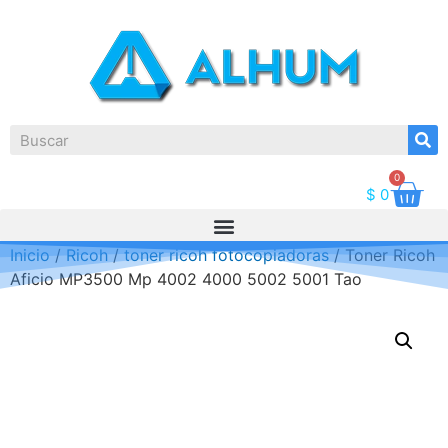
0
$
0
Inicio
/
Ricoh
/
toner ricoh fotocopiadoras
/ Toner Ricoh
Aficio MP3500 Mp 4002 4000 5002 5001 Tao