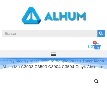
0
$
0
Inicio
/
Ricoh
/
toner ricoh fotocopiadoras
/ Toner Ricoh
Aficio Mp C3003 C3503 C3004 C3504 Cmyk Absolute