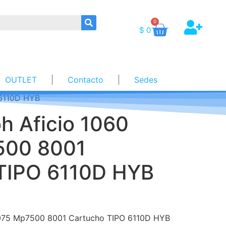
0
$
0
OUTLET
Contacto
Sedes
 6110D HYB
h Aficio 1060
500 8001
TIPO 6110D HYB
 1075 Mp7500 8001 Cartucho TIPO 6110D HYB