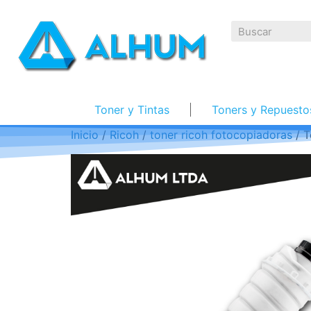
Toner y Tintas
Toners y Repuesto
Inicio
/
Ricoh
/
toner ricoh fotocopiadoras
/ T