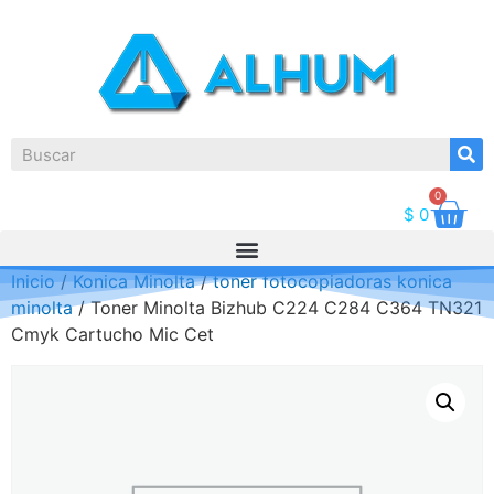
0
$
0
Inicio
/
Konica Minolta
/
toner fotocopiadoras konica
minolta
/ Toner Minolta Bizhub C224 C284 C364 TN321
Cmyk Cartucho Mic Cet