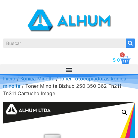
0
$
0
Inicio
/
Konica Minolta
/
toner fotocopiadoras konica
minolta
/ Toner Minolta Bizhub 250 350 362 Tn211
Tn311 Cartucho Image