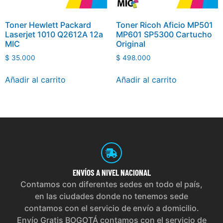
Toner Hewlett Packard
Toner Ricoh Aficio MP501
Laserjet 1010 Q2612A 12a
MP601 SP5300 Cartucho
MIC
Original
$
35.000
$
498.000
Añadir al carrito
Añadir al carrito
ENVÍOS
A NIVEL NACIONAL
Contamos con diferentes sedes en todo el país,
en las ciudades donde no tenemos sede
contamos con el servicio de envío a domicilio.
Envío Gratis BOGOTÁ contamos con el servicio de