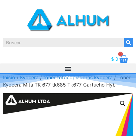
0
$
0
Inicio
/
Kyocera
/
toner fotocopiadoras kyocera
/ Toner
Kyocera Mita TK 677 tk685 Tk677 Cartucho Hyb