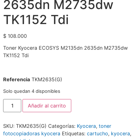
2635dn M2735dw
TK1152 Tdi
$
108.000
Toner Kyocera ECOSYS M2135dn 2635dn M2735dw
TK1152 Tdi
Referencia
TKM2635(G)
Solo quedan 4 disponibles
Añadir al carrito
SKU:
TKM2635(G)
Categorías:
Kyocera
,
toner
fotocopiadoras kyocera
Etiquetas:
cartucho
,
kyocera
,