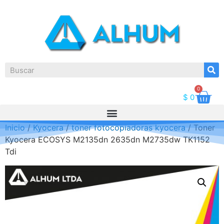
0
$
0
Inicio
/
Kyocera
/
toner fotocopiadoras kyocera
/ Toner
Kyocera ECOSYS M2135dn 2635dn M2735dw TK1152
Tdi