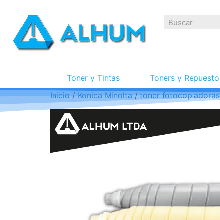
Toner y Tintas
Toners y Repuesto
Inicio
/
Konica Minolta
/
toner fotocopiadoras