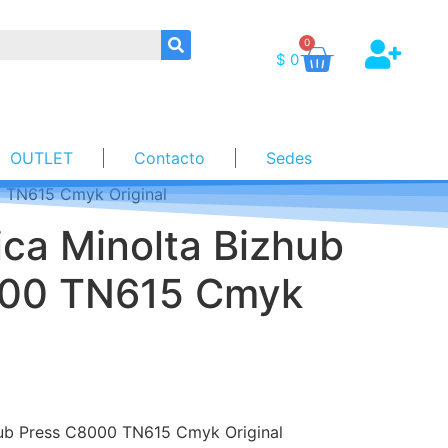
0
$
0
OUTLET
Contacto
Sedes
0 TN615 Cmyk Original
ica Minolta Bizhub
000 TN615 Cmyk
hub Press C8000 TN615 Cmyk Original