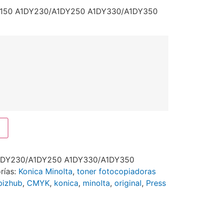
DY150 A1DY230/A1DY250 A1DY330/A1DY350
1DY230/A1DY250 A1DY330/A1DY350
rías:
Konica Minolta
,
toner fotocopiadoras
bizhub
,
CMYK
,
konica
,
minolta
,
original
,
Press