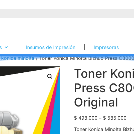
s
Insumos de Impresión
Impresoras
 konica minolta
/ Toner Konica Minolta Bizhub Press C800
Toner Kon
Press C8
Original
$
498.000
–
$
585.000
Toner Konica Minolta Biz