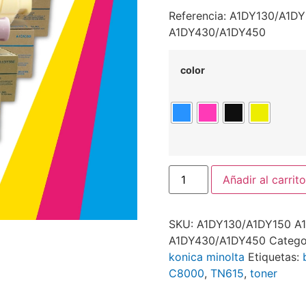
Referencia: A1DY130/A1
A1DY430/A1DY450
color
Añadir al carrito
SKU:
A1DY130/A1DY150 A
A1DY430/A1DY450
Catego
konica minolta
Etiquetas:
C8000
,
TN615
,
toner