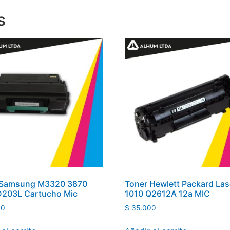
s
 Samsung M3320 3870
Toner Hewlett Packard Las
D203L Cartucho Mic
1010 Q2612A 12a MIC
00
$
35.000