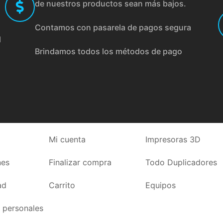
de nuestros productos sean más bajos.
Contamos con pasarela de pagos segura
l
Brindamos todos los métodos de pago
Mi cuenta
Impresoras 3D
nes
Finalizar compra
Todo Duplicadores
ad
Carrito
Equipos
 personales