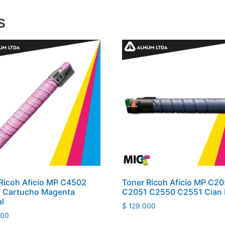
s
Ricoh Aficio MP C4502
Toner Ricoh Aficio MP C2
 Cartucho Magenta
C2051 C2550 C2551 Cian 
al
$
129.000
000