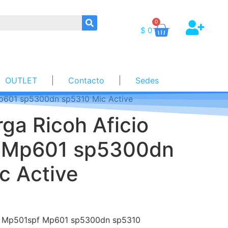
0
$
0
OUTLET
Contacto
Sedes
Mp601 sp5300dn sp5310 Mic Active
rga Ricoh Aficio
 Mp601 sp5300dn
c Active
io Mp501spf Mp601 sp5300dn sp5310