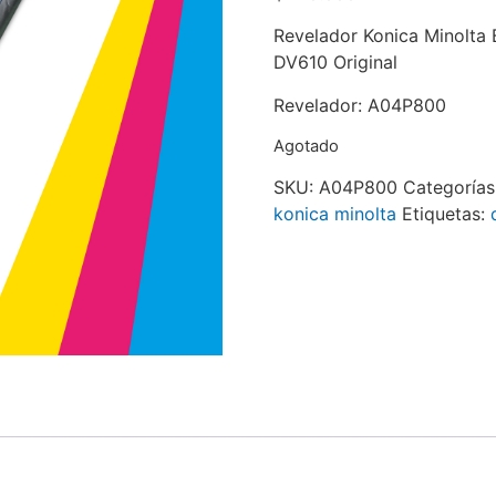
Revelador Konica Minolt
DV610 Original
Revelador: A04P800
Agotado
SKU:
A04P800
Categorías
konica minolta
Etiquetas: