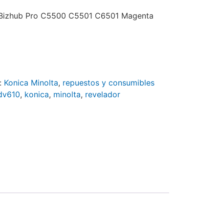
a Bizhub Pro C5500 C5501 C6501 Magenta
:
Konica Minolta
,
repuestos y consumibles
dv610
,
konica
,
minolta
,
revelador