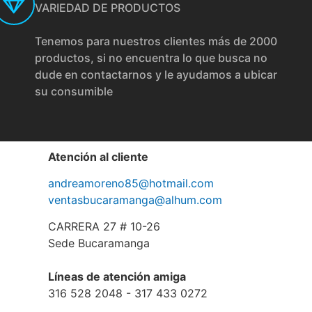
VARIEDAD DE PRODUCTOS
Tenemos para nuestros clientes más de 2000
productos, si no encuentra lo que busca no
dude en contactarnos y le ayudamos a ubicar
su consumible
Atención al cliente
andreamoreno85@hotmail.com
ventasbucaramanga@alhum.com
CARRERA 27 # 10-26
Sede Bucaramanga
Líneas de atención amiga
316 528 2048 - 317 433 0272