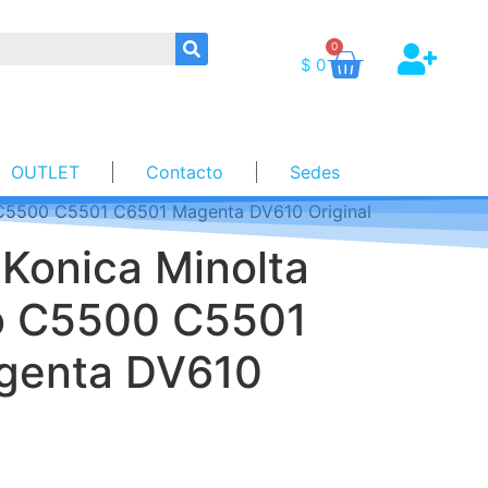
0
$
0
OUTLET
Contacto
Sedes
o C5500 C5501 C6501 Magenta DV610 Original
 Konica Minolta
o C5500 C5501
genta DV610