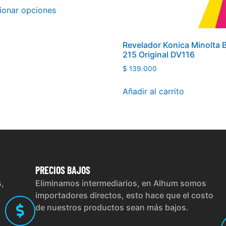
ionar opciones
Revelador Konica Minolta 
215 Original DV116
$
139.000
Añadir al carrito
PRECIOS
BAJOS
s,
Eliminamos intermediarios, en Alhum somos
importadores directos, esto hace que el costo
de nuestros productos sean más bajos.