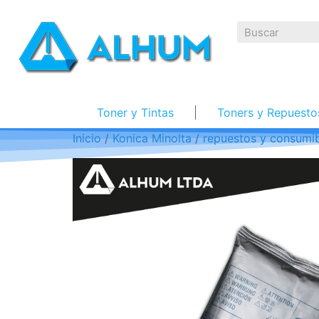
Toner y Tintas
Toners y Repuesto
Inicio
/
Konica Minolta
/
repuestos y consumib