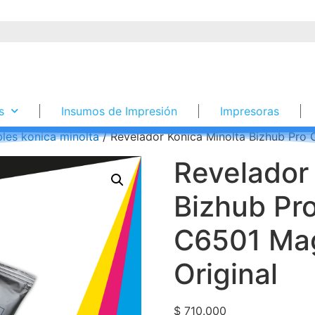
s
Insumos de Impresión
Impresoras
les konica minolta
/ Revelador Konica Minolta Bizhub Pr
Revelador
Bizhub Pr
C6501 Ma
Original
$
710.000