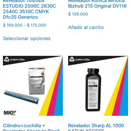
Revelador Toshiba
Revelador Konica Minolta
ESTUDIO 2500C 2830C
Bizhub 215 Original DV116
2540C 3510C CMYK
$
139.000
Dfc35 Generico
$
159.000
–
$
175.000
Añadir al carrito
Seleccionar opciones
Cilindro+cuchilla +
Revelador Sharp AL 1000