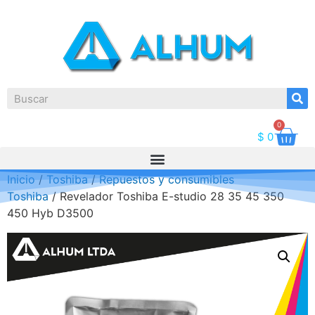
0
$
0
Inicio
/
Toshiba
/
Repuestos y consumibles
Toshiba
/ Revelador Toshiba E-studio 28 35 45 350
450 Hyb D3500