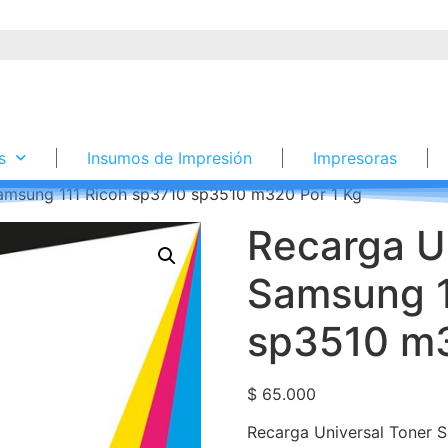
s
Insumos de Impresión
Impresoras
Samsung 111 Ricoh sp3710 sp3510 m320 Por 1 Kg
Recarga U
Samsung 1
sp3510 m3
$
65.000
Recarga Universal Toner 