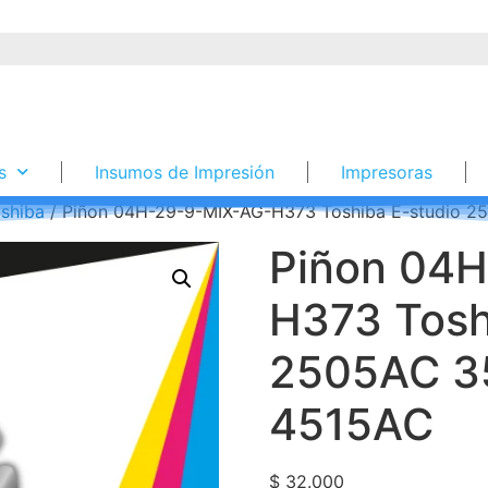
s
Insumos de Impresión
Impresoras
shiba
/ Piñon 04H-29-9-MIX-AG-H373 Toshiba E-studio
Piñon 04
H373 Tosh
2505AC 3
4515AC
$
32.000