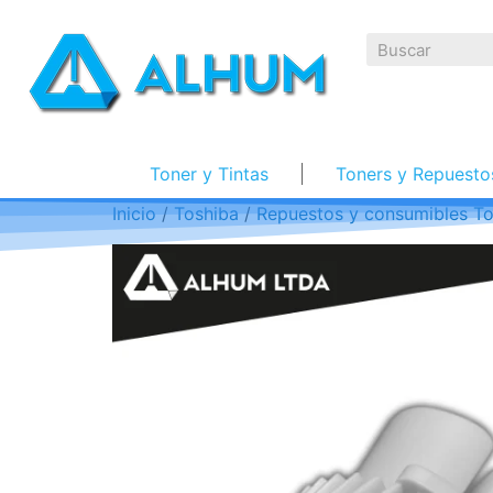
Toner y Tintas
Toners y Repuesto
Inicio
/
Toshiba
/
Repuestos y consumibles To