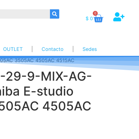
0
$
0
OUTLET
Contacto
Sedes
 2505AC 3505AC 4505AC 4515AC
H-29-9-MIX-AG-
iba E-studio
505AC 4505AC