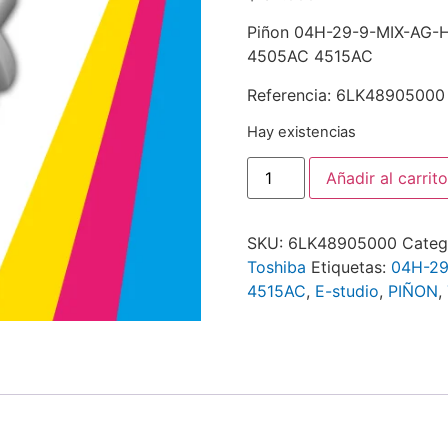
Piñon 04H-29-9-MIX-AG-
4505AC 4515AC
Referencia: 6LK48905000
Hay existencias
Añadir al carrito
SKU:
6LK48905000
Categ
Toshiba
Etiquetas:
04H-29
4515AC
,
E-studio
,
PIÑON
,