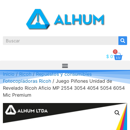
0
$
0
Inicio
/
Ricoh
/
Repuestos y consumibles
Fotocopiadoras Ricoh
/ Juego Piñones Unidad de
Revelado Ricoh Aficio MP 2554 3054 4054 5054 6054
Mic Premium