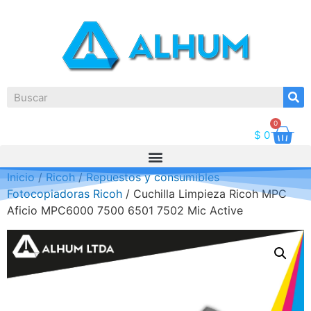
0
$
0
Inicio
/
Ricoh
/
Repuestos y consumibles
Fotocopiadoras Ricoh
/ Cuchilla Limpieza Ricoh MPC
Aficio MPC6000 7500 6501 7502 Mic Active