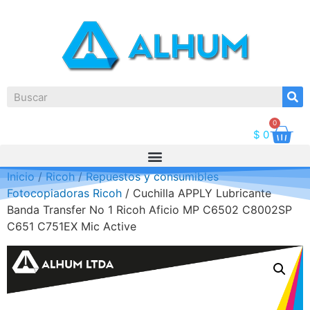
0
$
0
Inicio
/
Ricoh
/
Repuestos y consumibles
Fotocopiadoras Ricoh
/ Cuchilla APPLY Lubricante
Banda Transfer No 1 Ricoh Aficio MP C6502 C8002SP
C651 C751EX Mic Active