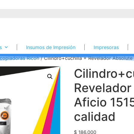
s
Insumos de Impresión
Impresoras
copiadoras Ricoh
/ Cilindro+cuchilla + Revelador Absolute
Cilindro+c
Revelador
Aficio 151
calidad
$
186.000