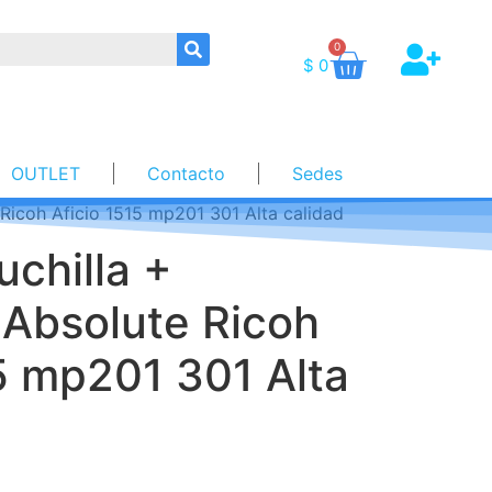
0
$
0
OUTLET
Contacto
Sedes
 Ricoh Aficio 1515 mp201 301 Alta calidad
uchilla +
 Absolute Ricoh
5 mp201 301 Alta