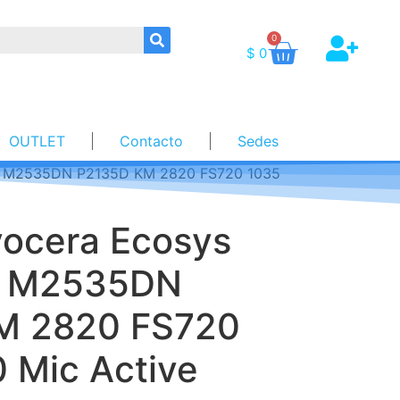
0
$
0
OUTLET
Contacto
Sedes
DN M2535DN P2135D KM 2820 FS720 1035
yocera Ecosys
 M2535DN
M 2820 FS720
 Mic Active