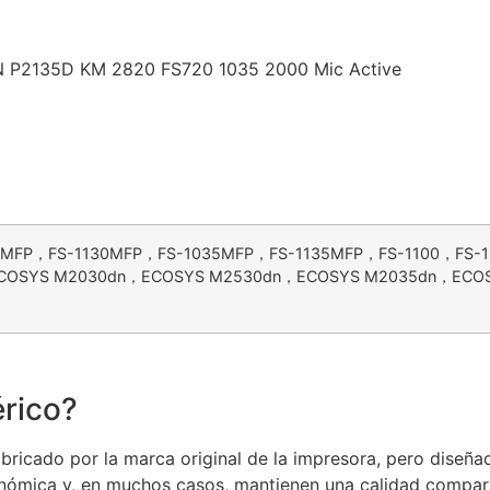
 P2135D KM 2820 FS720 1035 2000 Mic Active
0MFP，FS-1130MFP，FS-1035MFP，FS-1135MFP，FS-1100，FS-1
COSYS M2030dn，ECOSYS M2530dn，ECOSYS M2035dn，ECOS
rico?
ricado por la marca original de la impresora, pero diseñad
nómica y, en muchos casos, mantienen una calidad comparab