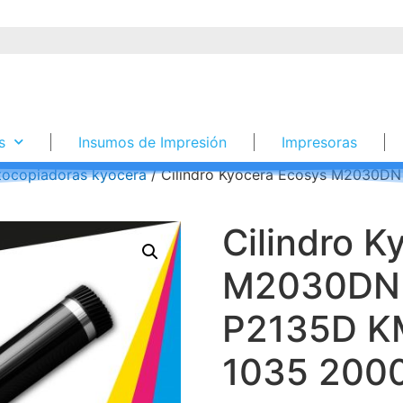
s
Insumos de Impresión
Impresoras
tocopiadoras kyocera
/ Cilindro Kyocera Ecosys M2030
Cilindro K
M2030DN
P2135D K
1035 2000