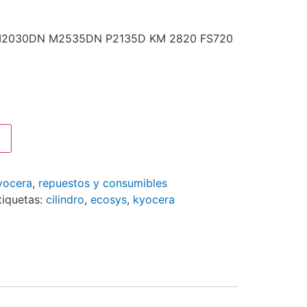
s M2030DN M2535DN P2135D KM 2820 FS720
yocera
,
repuestos y consumibles
tiquetas:
cilindro
,
ecosys
,
kyocera